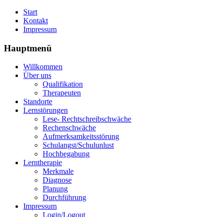
Start
Kontakt
Impressum
Hauptmenü
Willkommen
Über uns
Qualifikation
Therapeuten
Standorte
Lernstörungen
Lese- Rechtschreibschwäche
Rechenschwäche
Aufmerksamkeitsstörung
Schulangst/Schulunlust
Hochbegabung
Lerntherapie
Merkmale
Diagnose
Planung
Durchführung
Impressum
Login/Logout